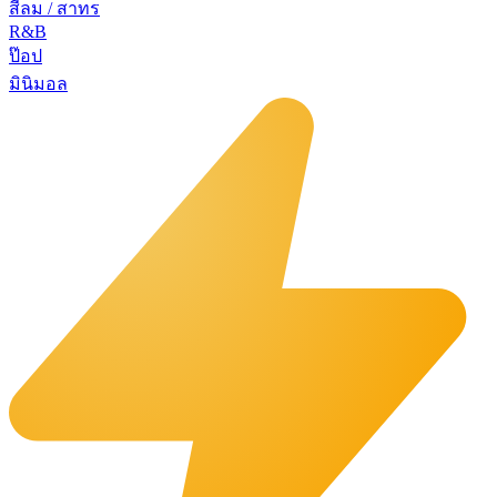
สีลม / สาทร
R&B
ป๊อป
มินิมอล