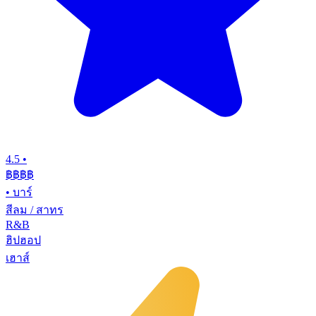
4.5
•
฿฿฿
฿
•
บาร์
สีลม / สาทร
R&B
ฮิปฮอป
เฮาส์