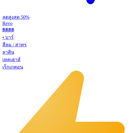
ลดสูงสุด 50%
Revo
฿฿฿
฿
•
บาร์
สีลม / สาทร
ลาติน
เทคเฮาส์
เร็กเกตอน