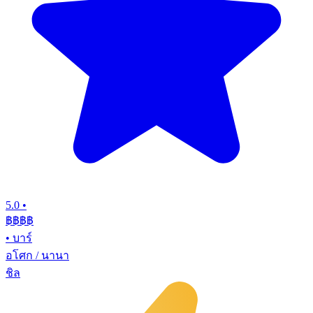
5.0
•
฿฿฿
฿
•
บาร์
อโศก / นานา
ชิล