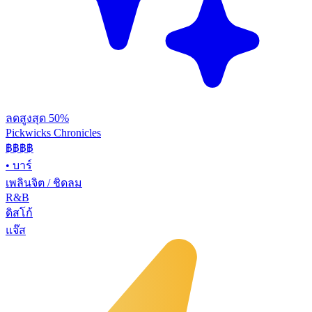
ลดสูงสุด 50%
Pickwicks Chronicles
฿฿฿
฿
•
บาร์
เพลินจิต / ชิดลม
R&B
ดิสโก้
แจ๊ส