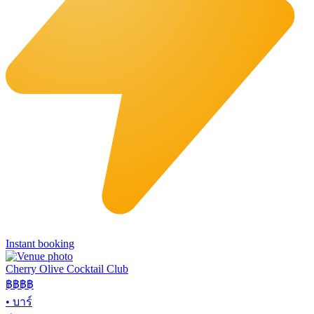
Instant booking
Cherry Olive Cocktail Club
฿฿฿
฿
•
บาร์