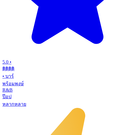
5.0
•
฿฿฿
฿
•
บาร์
พร้อมพงษ์
R&B
ป๊อป
หลากหลาย