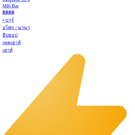
MI6 Bar
฿฿
฿฿
•
บาร์
อโศก / นานา
ฮิปฮอป
เทคเฮาส์
เฮาส์