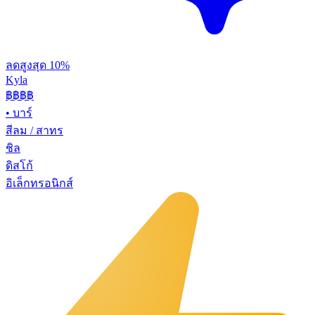
ลดสูงสุด 10%
Kyla
฿฿
฿฿
•
บาร์
สีลม / สาทร
ชิล
ดิสโก้
อิเล็กทรอนิกส์