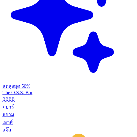
ลดสูงสุด 50%
The O.S.S. Bar
฿฿฿
฿
•
บาร์
สยาม
เฮาส์
แจ๊ส