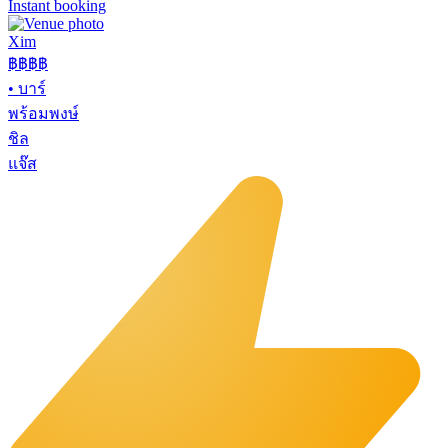
Instant booking
Xim
฿฿฿
฿
•
บาร์
พร้อมพงษ์
ชิล
แจ๊ส