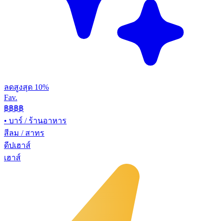
ลดสูงสุด 10%
Fav.
฿฿
฿฿
•
บาร์ / ร้านอาหาร
สีลม / สาทร
ดีปเฮาส์
เฮาส์