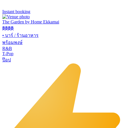
Instant booking
The Garden by Home Ekkamai
฿฿
฿฿
•
บาร์ / ร้านอาหาร
พร้อมพงษ์
R&B
T-Pop
ป๊อป