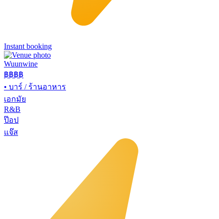
Instant booking
Wuunwine
฿฿
฿฿
•
บาร์ / ร้านอาหาร
เอกมัย
R&B
ป๊อป
แจ๊ส