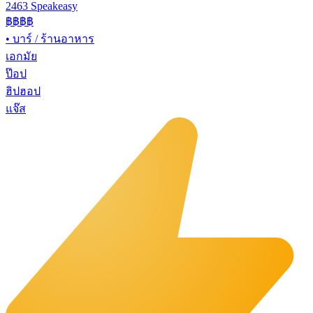
2463 Speakeasy
฿฿฿฿
•
บาร์ / ร้านอาหาร
เอกมัย
ป๊อป
ฮิปฮอป
แจ๊ส