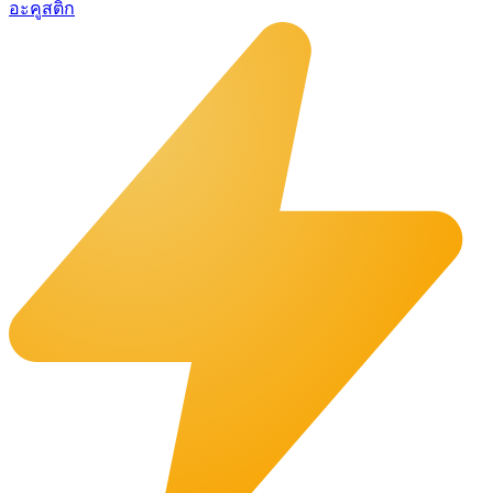
อะคูสติก