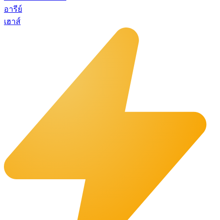
อารีย์
เฮาส์