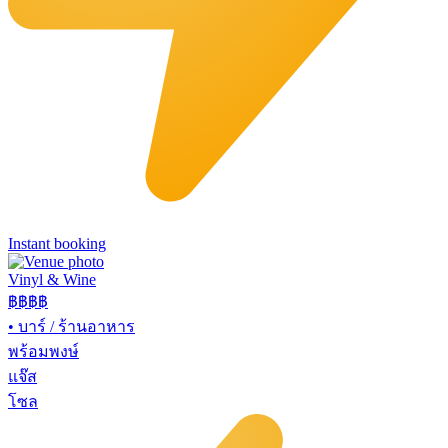
Instant booking
Vinyl & Wine
฿฿฿
฿
•
บาร์ / ร้านอาหาร
พร้อมพงษ์
แจ๊ส
โซล