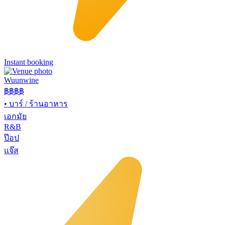
Instant booking
Wuunwine
฿฿
฿฿
•
บาร์ / ร้านอาหาร
เอกมัย
R&B
ป๊อป
แจ๊ส