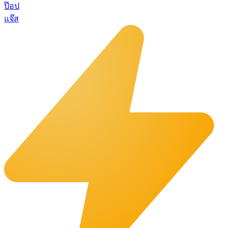
ป๊อป
แจ๊ส