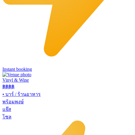
Instant booking
Vinyl & Wine
฿฿฿
฿
•
บาร์ / ร้านอาหาร
พร้อมพงษ์
แจ๊ส
โซล