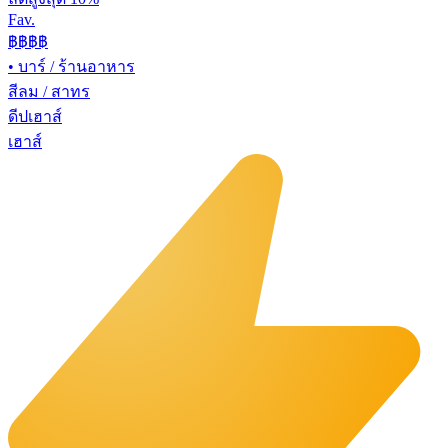
Fav.
฿฿
฿฿
•
บาร์ / ร้านอาหาร
สีลม / สาทร
ดีปเฮาส์
เฮาส์