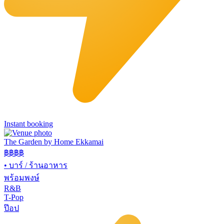
Instant booking
The Garden by Home Ekkamai
฿฿
฿฿
•
บาร์ / ร้านอาหาร
พร้อมพงษ์
R&B
T-Pop
ป๊อป