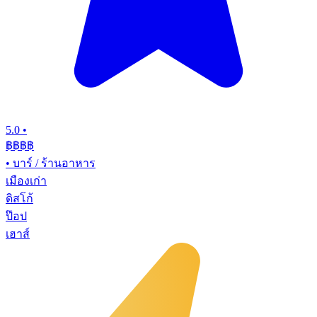
5.0
•
฿฿฿
฿
•
บาร์ / ร้านอาหาร
เมืองเก่า
ดิสโก้
ป๊อป
เฮาส์