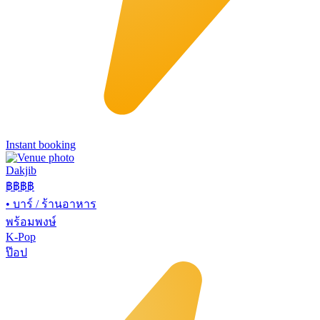
Instant booking
Dakjib
฿฿
฿฿
•
บาร์ / ร้านอาหาร
พร้อมพงษ์
K-Pop
ป๊อป