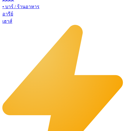
•
บาร์ / ร้านอาหาร
อารีย์
เฮาส์