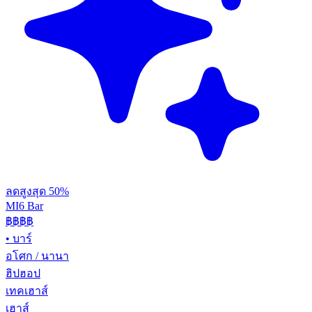
ลดสูงสุด 50%
MI6 Bar
฿฿
฿฿
•
บาร์
อโศก / นานา
ฮิปฮอป
เทคเฮาส์
เฮาส์