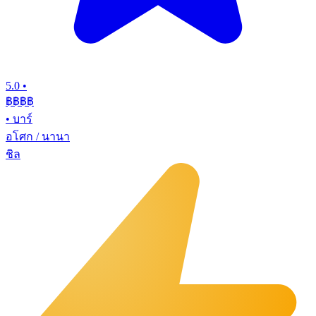
5.0
•
฿฿฿
฿
•
บาร์
อโศก / นานา
ชิล