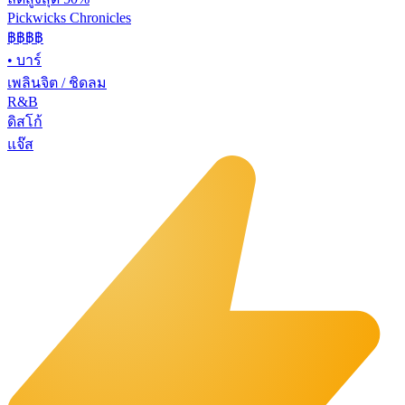
Pickwicks Chronicles
฿฿฿
฿
•
บาร์
เพลินจิต / ชิดลม
R&B
ดิสโก้
แจ๊ส