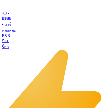
4.3
•
฿฿฿
฿
•
บาร์
ทองหล่อ
R&B
ป๊อป
ร็อก