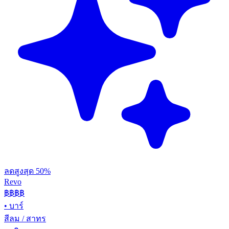
ลดสูงสุด 50%
Revo
฿฿฿
฿
•
บาร์
สีลม / สาทร