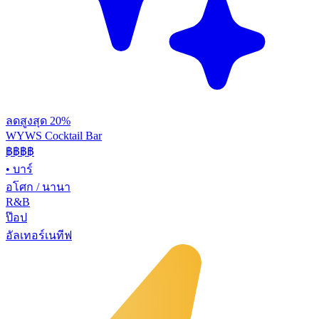
ลดสูงสุด 20%
WYWS Cocktail Bar
฿฿฿
฿
•
บาร์
อโศก / นานา
R&B
ป๊อป
อัลเทอร์เนทีฟ