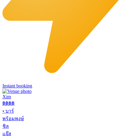
Instant booking
Xim
฿฿฿
฿
•
บาร์
พร้อมพงษ์
ชิล
แจ๊ส