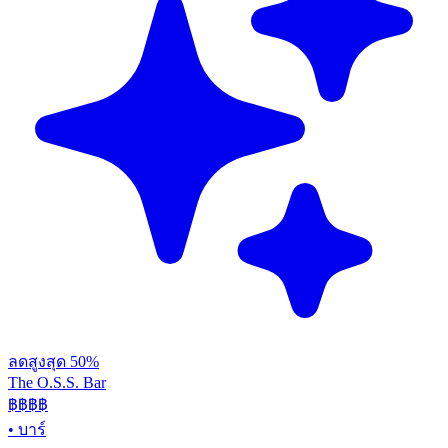
ลดสูงสุด 50%
The O.S.S. Bar
฿฿฿
฿
•
บาร์