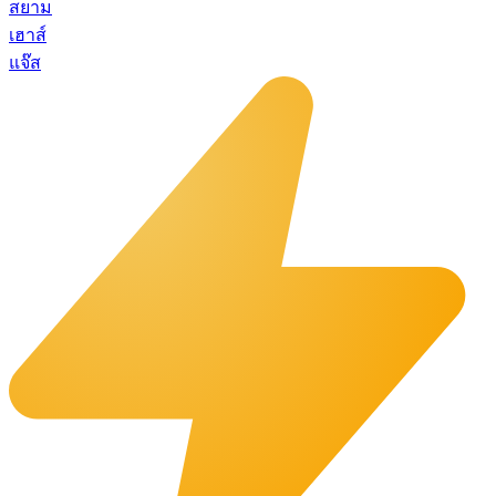
สยาม
เฮาส์
แจ๊ส