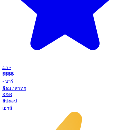
4.5
•
฿฿฿
฿
•
บาร์
สีลม / สาทร
R&B
ฮิปฮอป
เฮาส์