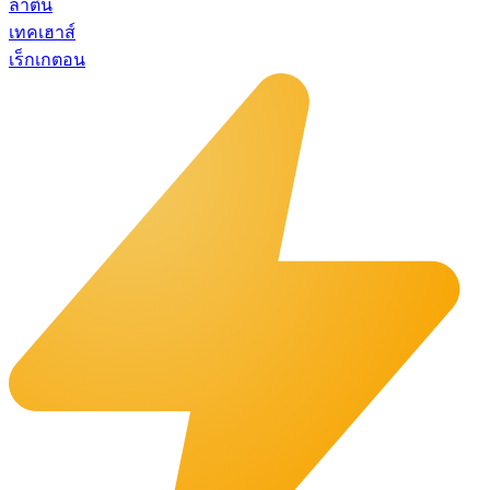
ลาติน
เทคเฮาส์
เร็กเกตอน