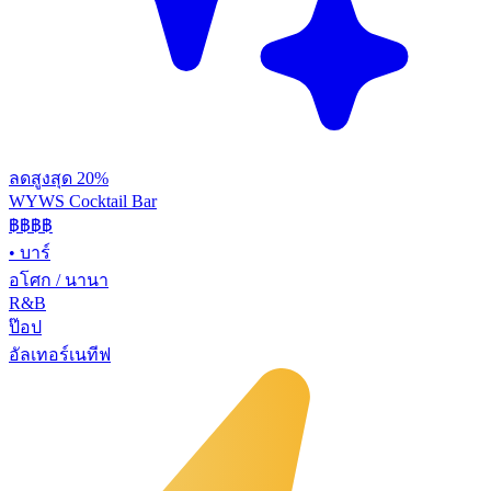
ลดสูงสุด 20%
WYWS Cocktail Bar
฿฿฿
฿
•
บาร์
อโศก / นานา
R&B
ป๊อป
อัลเทอร์เนทีฟ