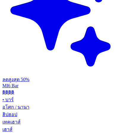
ลดสูงสุด 50%
MI6 Bar
฿฿
฿฿
•
บาร์
อโศก / นานา
ฮิปฮอป
เทคเฮาส์
เฮาส์