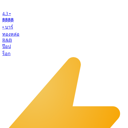
4.3
•
฿฿฿
฿
•
บาร์
ทองหล่อ
R&B
ป๊อป
ร็อก