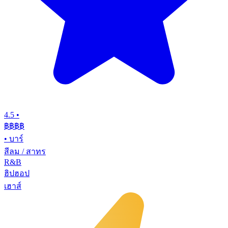
4.5
•
฿฿฿
฿
•
บาร์
สีลม / สาทร
R&B
ฮิปฮอป
เฮาส์