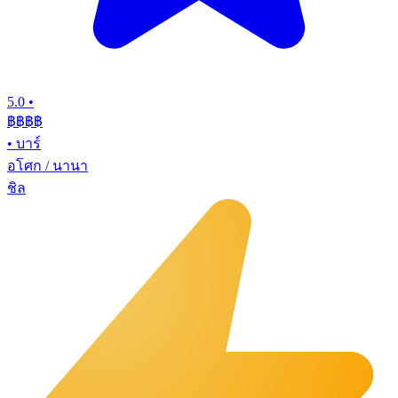
5.0
•
฿฿฿
฿
•
บาร์
อโศก / นานา
ชิล