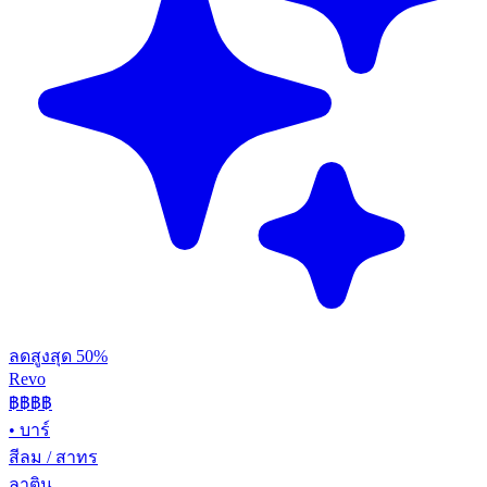
ลดสูงสุด 50%
Revo
฿฿฿
฿
•
บาร์
สีลม / สาทร
ลาติน