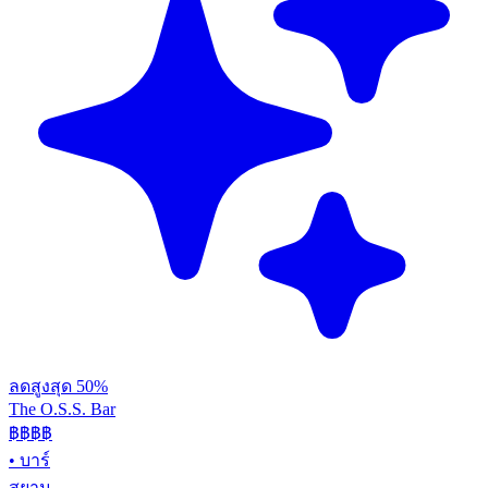
ลดสูงสุด 50%
The O.S.S. Bar
฿฿฿
฿
•
บาร์
สยาม