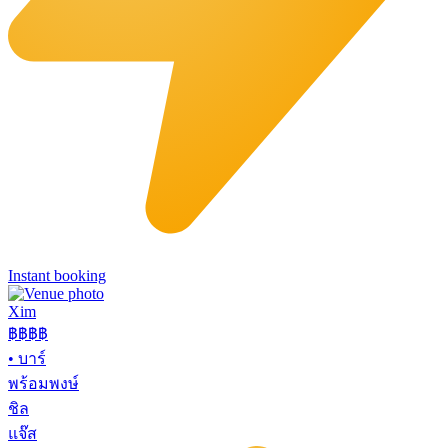
Instant booking
Xim
฿฿฿
฿
•
บาร์
พร้อมพงษ์
ชิล
แจ๊ส