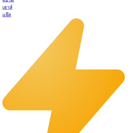
เฮาส์
แจ๊ส