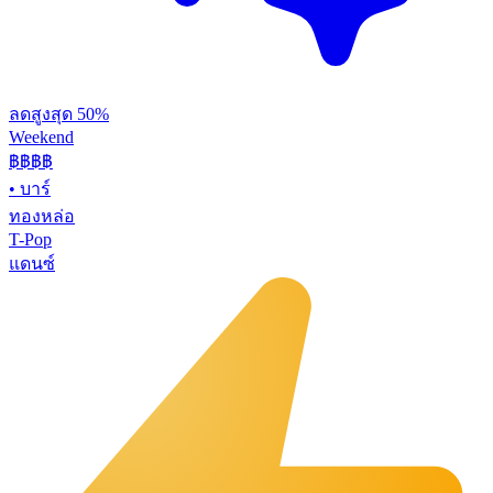
ลดสูงสุด 50%
Weekend
฿฿
฿฿
•
บาร์
ทองหล่อ
T-Pop
แดนซ์