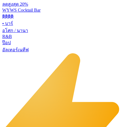
ลดสูงสุด 20%
WYWS Cocktail Bar
฿฿฿
฿
•
บาร์
อโศก / นานา
R&B
ป๊อป
อัลเทอร์เนทีฟ