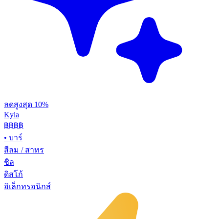
ลดสูงสุด 10%
Kyla
฿฿
฿฿
•
บาร์
สีลม / สาทร
ชิล
ดิสโก้
อิเล็กทรอนิกส์