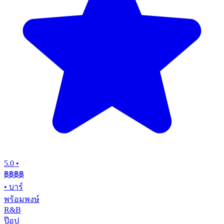
5.0
•
฿฿฿
฿
•
บาร์
พร้อมพงษ์
R&B
ป๊อป