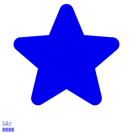
5.0
•
฿฿฿
฿