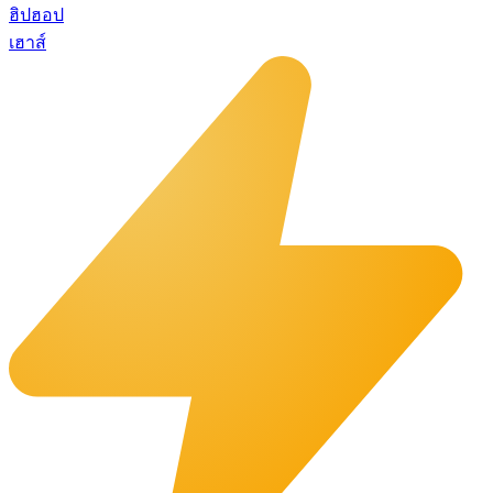
ฮิปฮอป
เฮาส์