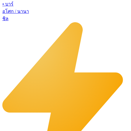
•
บาร์
อโศก / นานา
ชิล