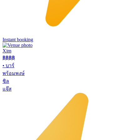
Instant booking
Xim
฿฿฿
฿
•
บาร์
พร้อมพงษ์
ชิล
แจ๊ส