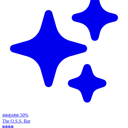
ลดสูงสุด 50%
The O.S.S. Bar
฿฿฿
฿