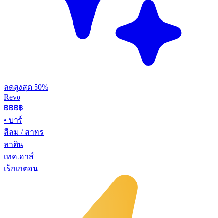
ลดสูงสุด 50%
Revo
฿฿฿
฿
•
บาร์
สีลม / สาทร
ลาติน
เทคเฮาส์
เร็กเกตอน