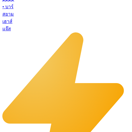
•
บาร์
สยาม
เฮาส์
แจ๊ส