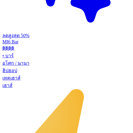
ลดสูงสุด 50%
MI6 Bar
฿฿
฿฿
•
บาร์
อโศก / นานา
ฮิปฮอป
เทคเฮาส์
เฮาส์