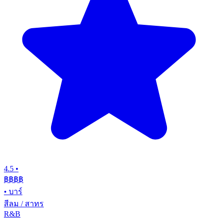
4.5
•
฿฿฿
฿
•
บาร์
สีลม / สาทร
R&B